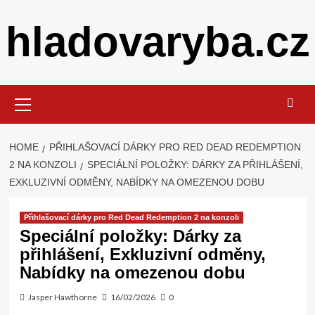
Skip
hladovaryba.cz
to
content
Primary
Menu
HOME
PŘIHLAŠOVACÍ DÁRKY PRO RED DEAD REDEMPTION
2 NA KONZOLI
SPECIÁLNÍ POLOŽKY: DÁRKY ZA PŘIHLÁŠENÍ,
EXKLUZIVNÍ ODMĚNY, NABÍDKY NA OMEZENOU DOBU
Přihlašovací dárky pro Red Dead Redemption 2 na konzoli
Speciální položky: Dárky za
přihlášení, Exkluzivní odměny,
Nabídky na omezenou dobu
Jasper Hawthorne
16/02/2026
0