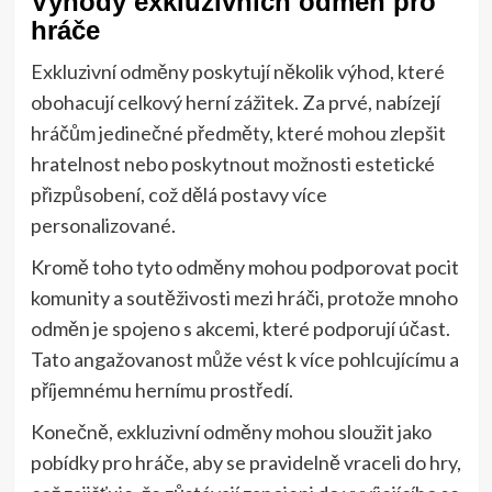
Výhody exkluzivních odměn pro
hráče
Exkluzivní odměny poskytují několik výhod, které
obohacují celkový herní zážitek. Za prvé, nabízejí
hráčům jedinečné předměty, které mohou zlepšit
hratelnost nebo poskytnout možnosti estetické
přizpůsobení, což dělá postavy více
personalizované.
Kromě toho tyto odměny mohou podporovat pocit
komunity a soutěživosti mezi hráči, protože mnoho
odměn je spojeno s akcemi, které podporují účast.
Tato angažovanost může vést k více pohlcujícímu a
příjemnému hernímu prostředí.
Konečně, exkluzivní odměny mohou sloužit jako
pobídky pro hráče, aby se pravidelně vraceli do hry,