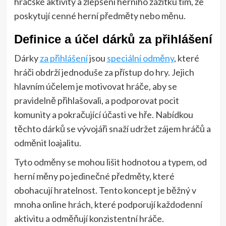
hráčské aktivity a zlepšení herního zážitku tím, že
poskytují cenné herní předměty nebo měnu.
Definice a účel dárků za přihlášení
Dárky
za přihlášení
jsou
speciální odměny
, které
hráči obdrží jednoduše za přístup do hry. Jejich
hlavním účelem je motivovat hráče, aby se
pravidelně přihlašovali, a podporovat pocit
komunity a pokračující účasti ve hře. Nabídkou
těchto dárků se vývojáři snaží udržet zájem hráčů a
odměnit loajalitu.
Tyto odměny se mohou lišit hodnotou a typem, od
herní měny po jedinečné předměty, které
obohacují hratelnost. Tento koncept je běžný v
mnoha online hrách, které podporují každodenní
aktivitu a odměňují konzistentní hráče.