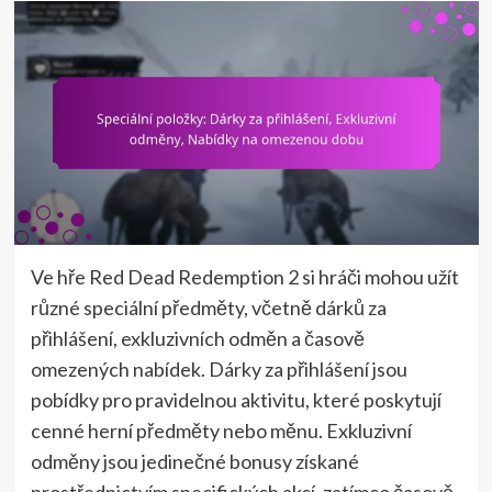
Ve hře Red Dead Redemption 2 si hráči mohou užít
různé speciální předměty, včetně dárků za
přihlášení, exkluzivních odměn a časově
omezených nabídek. Dárky za přihlášení jsou
pobídky pro pravidelnou aktivitu, které poskytují
cenné herní předměty nebo měnu. Exkluzivní
odměny jsou jedinečné bonusy získané
prostřednictvím specifických akcí, zatímco časově