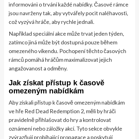
informováni o trvání každé nabídky. Časové rámce
jsou navrženy tak, aby vytvářely pocit naléhavosti,
což vyzývá hráče, aby rychle jednali.
Například speciální akce může trvat jeden týden,
zatímco jiná může být dostupná pouze během
omezeného víkendu. Pochopení těchto časových
rámců pomáhá hráčům maximalizovat jejich
angažovanost a odměny.
Jak získat přístup k časově
omezeným nabídkám
Aby získali přístup k časově omezeným nabídkám
ve hře Red Dead Redemption 2, měli by hráči
pravidelně přihlašovat do hry a kontrolovat
oznámení nebo záložky akcí. Tyto sekce obvykle
zvýrazňují probíhající propagace a poskytují