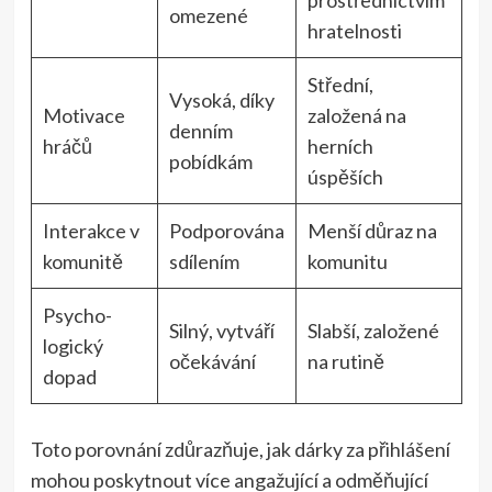
omezené
hratelnosti
Střední,
Vysoká, díky
Motivace
založená na
denním
hráčů
herních
pobídkám
úspěších
Interakce v
Podporována
Menší důraz na
komunitě
sdílením
komunitu
Psycho-
Silný, vytváří
Slabší, založené
logický
očekávání
na rutině
dopad
Toto porovnání zdůrazňuje, jak dárky za přihlášení
mohou poskytnout více angažující a odměňující