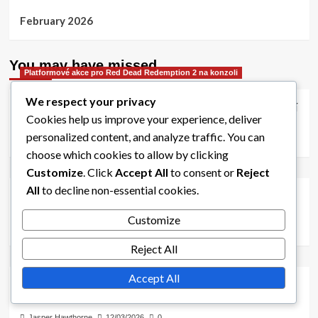
February 2026
You may have missed
Platformové akce pro Red Dead Redemption 2 na konzoli
We respect your privacy
Jedinečné odměny: Dárky na omezenou dobu, Speciální
Cookies help us improve your experience, deliver
předměty, Bonusy za přihlášení
personalized content, and analyze traffic. You can
Jasper Hawthorne
13/03/2026
0
choose which cookies to allow by clicking
Bonusy za akce pro Red Dead Redemption 2 na konzoli
Customize
. Click
Accept All
to consent or
Reject
All
to decline non-essential cookies.
RDO$ bonusy: Měsíční a týdenní akce, speciální
propagace
Customize
Jasper Hawthorne
13/03/2026
0
Reject All
Bonusy za akce pro Red Dead Redemption 2 na konzoli
Accept All
Zlaté bonusy: Měsíční a týdenní akce, Nabídky na
omezenou dobu
Jasper Hawthorne
12/03/2026
0