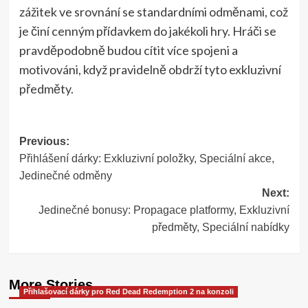
zážitek ve srovnání se standardními odměnami, což
je činí cenným přídavkem do jakékoli hry. Hráči se
pravděpodobně budou cítit více spojeni a
motivováni, když pravidelně obdrží tyto exkluzivní
předměty.
Post
Previous:
Přihlášení dárky: Exkluzivní položky, Speciální akce,
navigation
Jedinečné odměny
Next:
Jedinečné bonusy: Propagace platformy, Exkluzivní
předměty, Speciální nabídky
More Stories
Přihlašovací dárky pro Red Dead Redemption 2 na konzoli