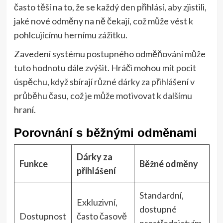
často těší na to, že se každý den přihlásí, aby zjistili,
jaké nové odměny na ně čekají, což může vést k
pohlcujícímu hernímu zážitku.
Zavedení systému postupného odměňování může
tuto hodnotu dále zvýšit. Hráči mohou mít pocit
úspěchu, když sbírají různé dárky za přihlášení v
průběhu času, což je může motivovat k dalšímu
hraní.
Porovnání s běžnými odměnami
Dárky za
Funkce
Běžné odměny
přihlášení
Standardní,
Exkluzivní,
dostupné
Dostupnost
často časově
prostřednictvím