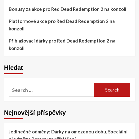
Bonusy za akce pro Red Dead Redemption 2 na konzoli
Platformové akce pro Red Dead Redemption 2 na
konzoli
Přihlašovací dárky pro Red Dead Redemption 2 na
konzoli
Hledat
Search
for:
Nejnovější příspěvky
Jedinečné odměny: Dárky na omezenou dobu, Speciální
předměty, Bonusy za přihlášení