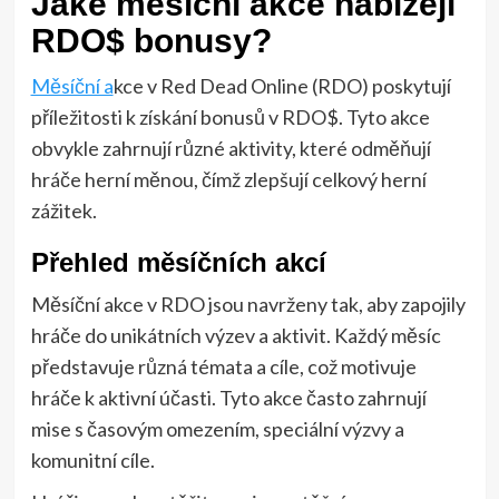
Jaké měsíční akce nabízejí
RDO$ bonusy?
Měsíční a
kce v Red Dead Online (RDO) poskytují
příležitosti k získání bonusů v RDO$. Tyto akce
obvykle zahrnují různé aktivity, které odměňují
hráče herní měnou, čímž zlepšují celkový herní
zážitek.
Přehled měsíčních akcí
Měsíční akce v RDO jsou navrženy tak, aby zapojily
hráče do unikátních výzev a aktivit. Každý měsíc
představuje různá témata a cíle, což motivuje
hráče k aktivní účasti. Tyto akce často zahrnují
mise s časovým omezením, speciální výzvy a
komunitní cíle.