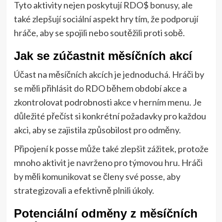
Tyto aktivity nejen poskytují RDO$ bonusy, ale
také zlepšují sociální aspekt hry tím, že podporují
hráče, aby se spojili nebo soutěžili proti sobě.
Jak se zúčastnit měsíčních akcí
Účast na měsíčních akcích je jednoduchá. Hráči by
se měli přihlásit do RDO během období akce a
zkontrolovat podrobnosti akce v herním menu. Je
důležité přečíst si konkrétní požadavky pro každou
akci, aby se zajistila způsobilost pro odměny.
Připojení k posse může také zlepšit zážitek, protože
mnoho aktivit je navrženo pro týmovou hru. Hráči
by měli komunikovat se členy své posse, aby
strategizovali a efektivně plnili úkoly.
Potenciální odměny z měsíčních