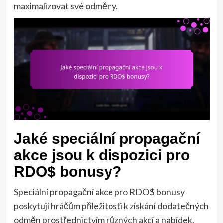
maximalizovat své odměny.
Jaké speciální propagační
akce jsou k dispozici pro
RDO$ bonusy?
Speciální propagační akce pro RDO$ bonusy
poskytují hráčům příležitosti k získání dodatečných
odměn prostřednictvím různých akcí a nabídek.