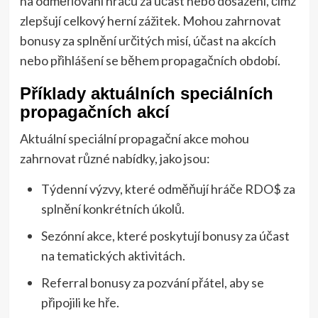
na odměňování hráčů za účast nebo dosažení, čímž
zlepšují celkový herní zážitek. Mohou zahrnovat
bonusy za splnění určitých misí, účast na akcích
nebo přihlášení se během propagačních období.
Příklady aktuálních speciálních
propagačních akcí
Aktuální speciální propagační akce mohou
zahrnovat různé nabídky, jako jsou:
Týdenní výzvy, které odměňují hráče RDO$ za
splnění konkrétních úkolů.
Sezónní akce, které poskytují bonusy za účast
na tematických aktivitách.
Referral bonusy za pozvání přátel, aby se
připojili ke hře.