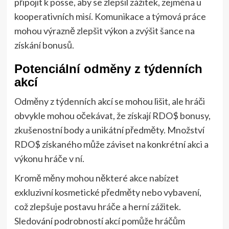
připojit k posse, aby se zlepšil zážitek, zejména u
kooperativních misí. Komunikace a týmová práce
mohou výrazně zlepšit výkon a zvýšit šance na
získání bonusů.
Potenciální odměny z týdenních
akcí
Odměny z týdenních akcí se mohou lišit, ale hráči
obvykle mohou očekávat, že získají RDO$ bonusy,
zkušenostní body a unikátní předměty. Množství
RDO$ získaného může záviset na konkrétní akci a
výkonu hráče v ní.
Kromě měny mohou některé akce nabízet
exkluzivní kosmetické předměty nebo vybavení,
což zlepšuje postavu hráče a herní zážitek.
Sledování podrobností akcí pomůže hráčům