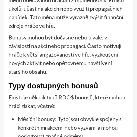
úkolů, účast na akcích nebo využití propagačních
nabídek. Tato měna může výrazně zvýšit finanční
zdroje hráče ve hře.
Bonusy mohou být dočasné nebo trvalé, v
závislosti na akci nebo propagaci. Často motivují
hráče k větší angažovanosti ve hře, vyzkoušení
nových aktivit nebo opětovnému navštívení
staršího obsahu.
Typy dostupných bonusů
Existuje několik typů RDO$ bonusů, které mohou
hráči získat, včetně:
Měsíční bonusy: Tyto jsou obvykle spojeny s
konkrétními akcemi nebo výzvami a mohou
poskytovat značné odměny.