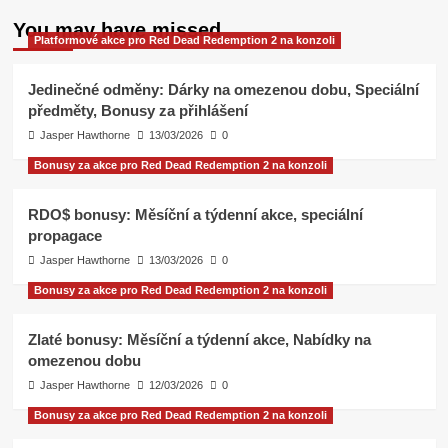
You may have missed
Platformové akce pro Red Dead Redemption 2 na konzoli
Jedinečné odměny: Dárky na omezenou dobu, Speciální
předměty, Bonusy za přihlášení
Jasper Hawthorne
13/03/2026
0
Bonusy za akce pro Red Dead Redemption 2 na konzoli
RDO$ bonusy: Měsíční a týdenní akce, speciální
propagace
Jasper Hawthorne
13/03/2026
0
Bonusy za akce pro Red Dead Redemption 2 na konzoli
Zlaté bonusy: Měsíční a týdenní akce, Nabídky na
omezenou dobu
Jasper Hawthorne
12/03/2026
0
Bonusy za akce pro Red Dead Redemption 2 na konzoli