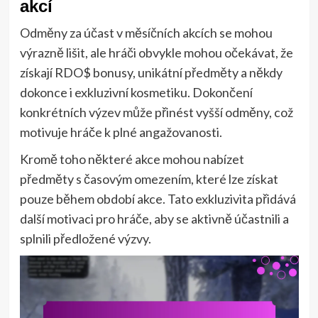
akcí
Odměny za účast v měsíčních akcích se mohou
výrazně lišit, ale hráči obvykle mohou očekávat, že
získají RDO$ bonusy, unikátní předměty a někdy
dokonce i exkluzivní kosmetiku. Dokončení
konkrétních výzev může přinést vyšší odměny, což
motivuje hráče k plné angažovanosti.
Kromě toho některé akce mohou nabízet
předměty s časovým omezením, které lze získat
pouze během období akce. Tato exkluzivita přidává
další motivaci pro hráče, aby se aktivně účastnili a
splnili předložené výzvy.