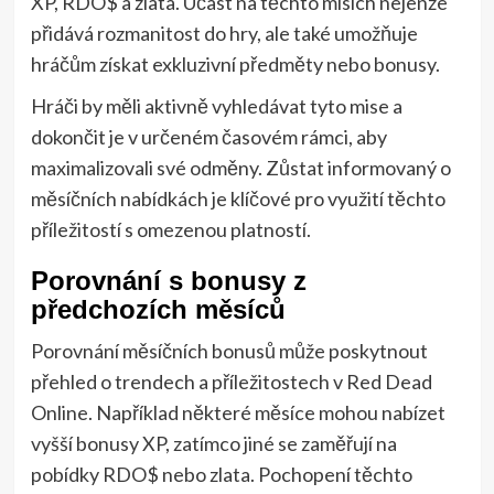
XP, RDO$ a zlata. Účast na těchto misích nejenže
přidává rozmanitost do hry, ale také umožňuje
hráčům získat exkluzivní předměty nebo bonusy.
Hráči by měli aktivně vyhledávat tyto mise a
dokončit je v určeném časovém rámci, aby
maximalizovali své odměny. Zůstat informovaný o
měsíčních nabídkách je klíčové pro využití těchto
příležitostí s omezenou platností.
Porovnání s bonusy z
předchozích měsíců
Porovnání měsíčních bonusů může poskytnout
přehled o trendech a příležitostech v Red Dead
Online. Například některé měsíce mohou nabízet
vyšší bonusy XP, zatímco jiné se zaměřují na
pobídky RDO$ nebo zlata. Pochopení těchto