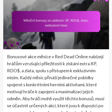
Bonusové akce měsíce v Red Dead Online nabízejí
hráčům vzrušující příležitosti k získání extra XP,
RDO$, a zlata, spolu s přístupem k exkluzivním
misím. Každý měsíc přináší jedinečné pobídky
spojené s konkrétními herními aktivitami, které
motivují hráče k zapojení a maximalizaci jejich
odměn. Aby hráči mohli využít těchto bonusů, musí
se účastnit určených akcí, které jsou k dispozici po