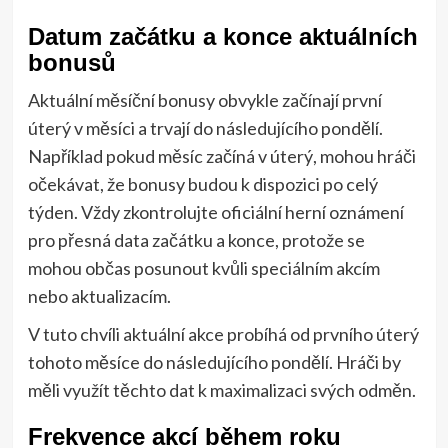
Datum začátku a konce aktuálních
bonusů
Aktuální měsíční bonusy obvykle začínají první
úterý v měsíci a trvají do následujícího pondělí.
Například pokud měsíc začíná v úterý, mohou hráči
očekávat, že bonusy budou k dispozici po celý
týden. Vždy zkontrolujte oficiální herní oznámení
pro přesná data začátku a konce, protože se
mohou občas posunout kvůli speciálním akcím
nebo aktualizacím.
V tuto chvíli aktuální akce probíhá od prvního úterý
tohoto měsíce do následujícího pondělí. Hráči by
měli využít těchto dat k maximalizaci svých odměn.
Frekvence akcí během roku