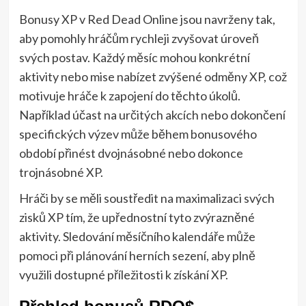
Bonusy XP v Red Dead Online jsou navrženy tak,
aby pomohly hráčům rychleji zvyšovat úroveň
svých postav. Každý měsíc mohou konkrétní
aktivity nebo mise nabízet zvýšené odměny XP, což
motivuje hráče k zapojení do těchto úkolů.
Například účast na určitých akcích nebo dokončení
specifických výzev může během bonusového
období přinést dvojnásobné nebo dokonce
trojnásobné XP.
Hráči by se měli soustředit na maximalizaci svých
zisků XP tím, že upřednostní tyto zvýrazněné
aktivity. Sledování měsíčního kalendáře může
pomoci při plánování herních sezení, aby plně
využili dostupné příležitosti k získání XP.