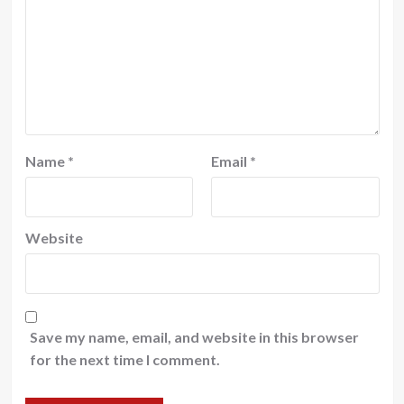
Name
*
Email
*
Website
Save my name, email, and website in this browser
for the next time I comment.