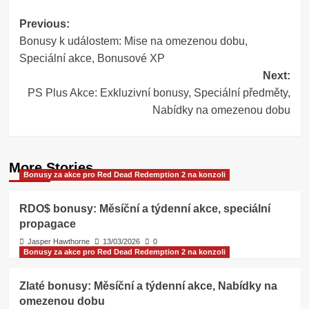
Post
Previous:
Bonusy k událostem: Mise na omezenou dobu,
navigation
Speciální akce, Bonusové XP
Next:
PS Plus Akce: Exkluzivní bonusy, Speciální předměty,
Nabídky na omezenou dobu
More Stories
Bonusy za akce pro Red Dead Redemption 2 na konzoli
RDO$ bonusy: Měsíční a týdenní akce, speciální
propagace
Jasper Hawthorne
13/03/2026
0
Bonusy za akce pro Red Dead Redemption 2 na konzoli
Zlaté bonusy: Měsíční a týdenní akce, Nabídky na
omezenou dobu