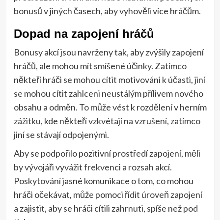
bonusů v jiných časech, aby vyhověli více hráčům.
Dopad na zapojení hráčů
Bonusy akcí jsou navrženy tak, aby zvýšily zapojení
hráčů, ale mohou mít smíšené účinky. Zatímco
někteří hráči se mohou cítit motivováni k účasti, jiní
se mohou cítit zahlceni neustálým přílivem nového
obsahu a odměn. To může vést k rozdělení v herním
zážitku, kde někteří vzkvétají na vzrušení, zatímco
jiní se stávají odpojenými.
Aby se podpořilo pozitivní prostředí zapojení, měli
by vývojáři vyvážit frekvenci a rozsah akcí.
Poskytování jasné komunikace o tom, co mohou
hráči očekávat, může pomoci řídit úroveň zapojení
a zajistit, aby se hráči cítili zahrnuti, spíše než pod