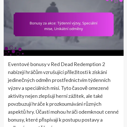
Eventové bonusy v Red Dead Redemption 2
nabízejí hráčům vzrušující příležitosti k získání
jedinečných odměn prostřednictvím týdenních
výzev a speciálních misí. Tyto časově omezené
aktivity nejen zlepšují herní zážitek, ale také
povzbuzují hráče k prozkoumávání různých
aspektů hry. Účastí mohou hráči odemknout cenné
bonusy, které přispívají k postupu postavy a