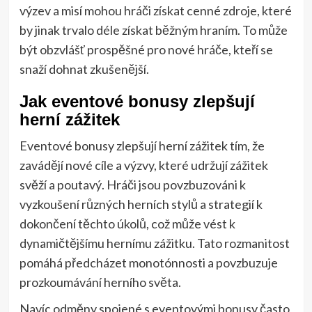
výzev a misí mohou hráči získat cenné zdroje, které
by jinak trvalo déle získat běžným hraním. To může
být obzvlášť prospěšné pro nové hráče, kteří se
snaží dohnat zkušenější.
Jak eventové bonusy zlepšují
herní zážitek
Eventové bonusy zlepšují herní zážitek tím, že
zavádějí nové cíle a výzvy, které udržují zážitek
svěží a poutavý. Hráči jsou povzbuzováni k
vyzkoušení různých herních stylů a strategií k
dokončení těchto úkolů, což může vést k
dynamičtějšímu hernímu zážitku. Tato rozmanitost
pomáhá předcházet monotónnosti a povzbuzuje
prozkoumávání herního světa.
Navíc odměny spojené s eventovými bonusy často