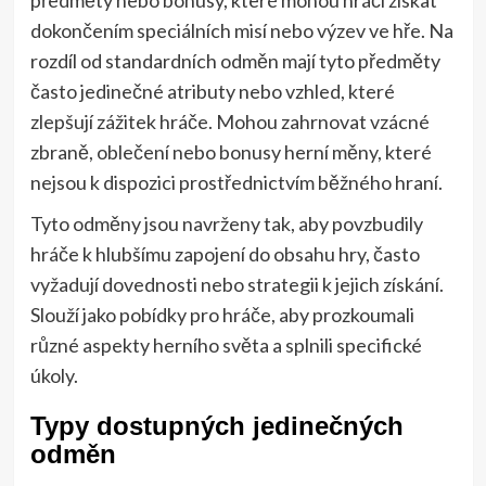
dokončením speciálních misí nebo výzev ve hře. Na
rozdíl od standardních odměn mají tyto předměty
často jedinečné atributy nebo vzhled, které
zlepšují zážitek hráče. Mohou zahrnovat vzácné
zbraně, oblečení nebo bonusy herní měny, které
nejsou k dispozici prostřednictvím běžného hraní.
Tyto odměny jsou navrženy tak, aby povzbudily
hráče k hlubšímu zapojení do obsahu hry, často
vyžadují dovednosti nebo strategii k jejich získání.
Slouží jako pobídky pro hráče, aby prozkoumali
různé aspekty herního světa a splnili specifické
úkoly.
Typy dostupných jedinečných
odměn