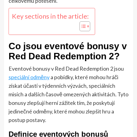
celkovému potěšení.
Key sections in the article:
Co jsou eventové bonusy v
Red Dead Redemption 2?
Eventové bonusy v Red Dead Redemption 2 jsou
speciální odměny
a pobídky, které mohou hráči
získat účastí v týdenních výzvách, speciálních
misích a dalších časově omezených aktivitách. Tyto
bonusy zlepšují herní zážitek tím, že poskytují
jedinečné odměny, které mohou zlepšit hru a
postup postavy.
Definice eventových bonusů