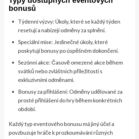
Typy dostupných eventových
bonusů
Týdenní výzvy: Úkoly, které se každý týden
resetují a nabízejí odměny za splnění.
Speciální mise: Jedinečné úkoly, které
poskytují bonusy po úspěšném dokončení.
Sezónní akce: Časově omezené akce během
svátků nebo zvláštních příležitostí s
exkluzivními odměnami.
Bonusy za přihlášení: Odměny udělované za
prosté přihlášení do hry během konkrétních
období.
Každý typ eventového bonusu má jiný účel a
povzbuzuje hráče k prozkoumávání různých