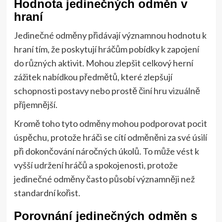
Hodnota jedinečných odměn v
hraní
Jedinečné odměny přidávají významnou hodnotu k
hraní tím, že poskytují hráčům pobídky k zapojení
do různých aktivit. Mohou zlepšit celkový herní
zážitek nabídkou předmětů, které zlepšují
schopnosti postavy nebo prostě činí hru vizuálně
příjemnější.
Kromě toho tyto odměny mohou podporovat pocit
úspěchu, protože hráči se cítí odměněni za své úsilí
při dokončování náročných úkolů. To může vést k
vyšší udržení hráčů a spokojenosti, protože
jedinečné odměny často působí významněji než
standardní kořist.
Porovnání jedinečných odměn s