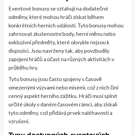
Eventové bonusy se vztahují na dodatečné
odměny, které mohou hráči získat během
konkrétních herních událostí. Tyto bonusy mohou
zahrnovat zkušenostní body, herní měnu nebo
exkluzivní předměty, které obvykle nejsou k
dispozici. Jsou navrženy tak, aby povzbudily
zapojení hráčů a účast na různých aktivitách v
průběhu hry.
Tyto bonusy jsou často spojeny s časově
omezenými výzvami nebo misemi, což z nich činí
cenný aspekt herního zážitku. Hráči musí splnit
určité úkoly v daném časovém rámci, aby získali
tyto odměny, což přidává prvek naléhavosti a
vzrušení.