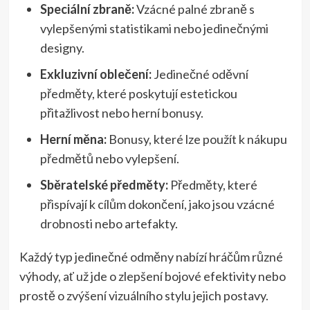
Speciální zbraně:
Vzácné palné zbraně s
vylepšenými statistikami nebo jedinečnými
designy.
Exkluzivní oblečení:
Jedinečné oděvní
předměty, které poskytují estetickou
přitažlivost nebo herní bonusy.
Herní měna:
Bonusy, které lze použít k nákupu
předmětů nebo vylepšení.
Sběratelské předměty:
Předměty, které
přispívají k cílům dokončení, jako jsou vzácné
drobnosti nebo artefakty.
Každý typ jedinečné odměny nabízí hráčům různé
výhody, ať už jde o zlepšení bojové efektivity nebo
prostě o zvýšení vizuálního stylu jejich postavy.